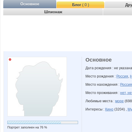
Основное
Блог
( 0 )
Др
Шпионаж
Основное
Дата рождения : не указан
Место рождения :
Россия
,
Н
Место нахождения :
Россия
Место проживания :
нет, не
Любимые места :
море
(698
Интересы :
Кино
(3204) ,
Му
Портрет заполнен на 76 %