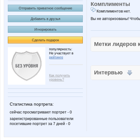
Комплименты
Отправить приватное сообщение
Комплиментов нет.
Вы не авторизованы! Чтоб
Добавить в друзья
Игнорировать
Сделать подарок
Метки лидеров
популярность:
Не участвует в
рейтинге
Интервью
Как получить
уровень?
Статистика портрета:
сейчас просматривают портрет - 0
зарегистрированные пользователи
посетившие портрет за 7 дней - 0